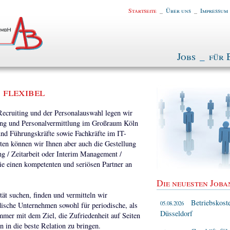
Startseite
_
Über uns
_
Impressum
Jobs
_
für 
 flexibel
 Recruiting und der Personalauswahl legen wir
tung und Personalvermittlung im Großraum Köln
nd Führungskräfte sowie Fachkräfte im IT-
ten können wir Ihnen aber auch die Gestellung
ng / Zeitarbeit oder Interim Management /
ie einen kompetenten und seriösen Partner an
Die neuesten Joba
tät suchen, finden und vermitteln wir
Betriebskost
05.08.2026
ndische Unternehmen sowohl für periodische, als
Düsseldorf
mmer mit dem Ziel, die Zufriedenheit auf Seiten
 in die beste Relation zu bringen.