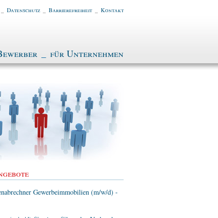
_
Datenschutz
_
Barrierefreiheit
_
Kontakt
Bewerber
_
für Unternehmen
ngebote
enabrechner Gewerbeimmobilien (m/w/d) -