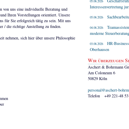
Geschäftsführ
05.08.2026
Interessenvertretung jur
 von uns eine individuelle Beratung und
und Ihren Vorstellungen orientiert. Unsere
Sachbearbeit
05.08.2026
für Sie erfolgreich tätig zu sein. Mit uns
r / die richtige Anstellung zu finden.
Teamassisten
04.08.2026
moderne Steuerberatung
eit nehmen, sich hier über unsere Philosophie
HR-Business P
03.08.2026
Oberhausen
Wir überzeugen Si
Aschert & Bohrmann G
Am Coloneum 6
50829 Köln
personal@aschert-bohrm
Telefon +49 221-48 53
ehmen
ber