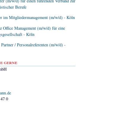
er (m/w/d) für einen führenden Verband zur
istischer Berufe
er im Mitgliedermanagement (m/w/d) - Köln
z Office Management (m/w/d) für eine
sgesellschaft - Köln
artner / Personalreferenten (m/w/d) -
e gerne
mbH
ann.de
 47 0