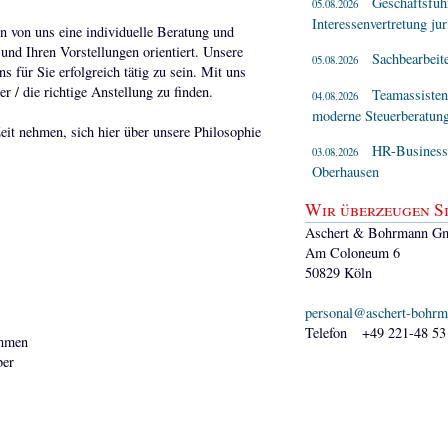
Geschäftsführ
05.08.2026
Interessenvertretung jur
 von uns eine individuelle Beratung und
und Ihren Vorstellungen orientiert. Unsere
Sachbearbeit
05.08.2026
für Sie erfolgreich tätig zu sein. Mit uns
r / die richtige Anstellung zu finden.
Teamassisten
04.08.2026
moderne Steuerberatung
eit nehmen, sich hier über unsere Philosophie
HR-Business P
03.08.2026
Oberhausen
Wir überzeugen Si
Aschert & Bohrmann G
Am Coloneum 6
50829 Köln
personal@aschert-bohrm
Telefon +49 221-48 53
ehmen
ber