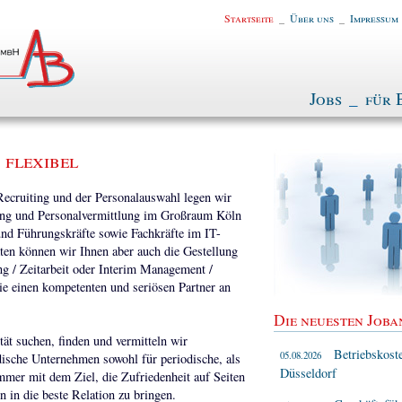
Startseite
_
Über uns
_
Impressum
Jobs
_
für 
 flexibel
 Recruiting und der Personalauswahl legen wir
tung und Personalvermittlung im Großraum Köln
nd Führungskräfte sowie Fachkräfte im IT-
ten können wir Ihnen aber auch die Gestellung
ng / Zeitarbeit oder Interim Management /
ie einen kompetenten und seriösen Partner an
Die neuesten Joba
tät suchen, finden und vermitteln wir
Betriebskost
05.08.2026
ndische Unternehmen sowohl für periodische, als
Düsseldorf
mmer mit dem Ziel, die Zufriedenheit auf Seiten
 in die beste Relation zu bringen.