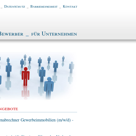
_
Datenschutz
_
Barrierefreiheit
_
Kontakt
Bewerber
_
für Unternehmen
ngebote
enabrechner Gewerbeimmobilien (m/w/d) -