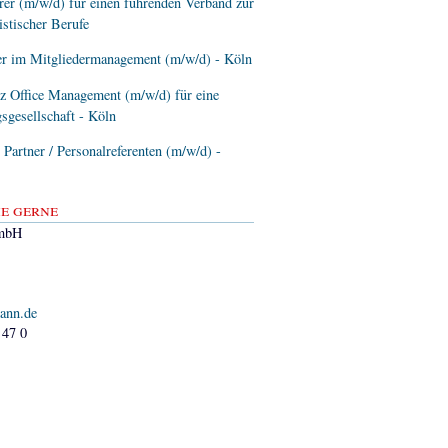
er (m/w/d) für einen führenden Verband zur
istischer Berufe
er im Mitgliedermanagement (m/w/d) - Köln
z Office Management (m/w/d) für eine
sgesellschaft - Köln
artner / Personalreferenten (m/w/d) -
e gerne
mbH
ann.de
 47 0