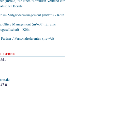
er (m/w/d) für einen führenden Verband zur
istischer Berufe
er im Mitgliedermanagement (m/w/d) - Köln
z Office Management (m/w/d) für eine
sgesellschaft - Köln
artner / Personalreferenten (m/w/d) -
e gerne
mbH
ann.de
 47 0