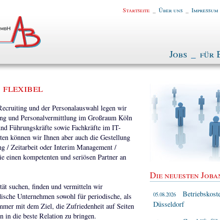
Startseite
_
Über uns
_
Impressum
Jobs
_
für 
 flexibel
 Recruiting und der Personalauswahl legen wir
tung und Personalvermittlung im Großraum Köln
nd Führungskräfte sowie Fachkräfte im IT-
ten können wir Ihnen aber auch die Gestellung
ng / Zeitarbeit oder Interim Management /
ie einen kompetenten und seriösen Partner an
Die neuesten Joba
tät suchen, finden und vermitteln wir
Betriebskost
05.08.2026
ndische Unternehmen sowohl für periodische, als
Düsseldorf
mmer mit dem Ziel, die Zufriedenheit auf Seiten
 in die beste Relation zu bringen.