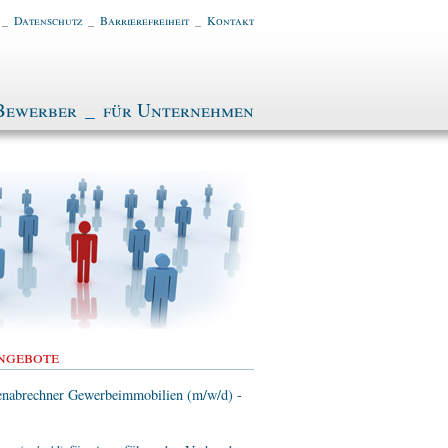
_
Datenschutz
_
Barrierefreiheit
_
Kontakt
Bewerber
_
für Unternehmen
ngebote
enabrechner Gewerbeimmobilien (m/w/d) -