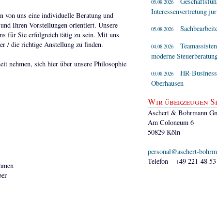
Geschäftsführ
05.08.2026
Interessenvertretung jur
 von uns eine individuelle Beratung und
und Ihren Vorstellungen orientiert. Unsere
Sachbearbeit
05.08.2026
für Sie erfolgreich tätig zu sein. Mit uns
r / die richtige Anstellung zu finden.
Teamassisten
04.08.2026
moderne Steuerberatung
eit nehmen, sich hier über unsere Philosophie
HR-Business P
03.08.2026
Oberhausen
Wir überzeugen Si
Aschert & Bohrmann G
Am Coloneum 6
50829 Köln
personal@aschert-bohrm
Telefon +49 221-48 53
ehmen
ber