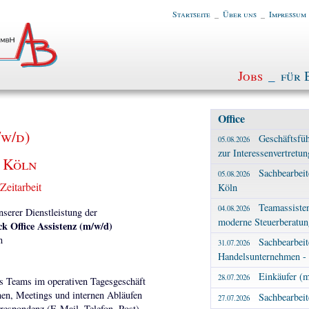
Startseite
_
Über uns
_
Impressum
Jobs
_
für 
Office
/w/d)
Geschäftsfüh
05.08.2026
zur Interessenvertretun
 Köln
Sachbearbei
05.08.2026
Zeitarbeit
Köln
Teamassiste
04.08.2026
erer Dienstleistung der
moderne Steuerberatung
k Office Assistenz (m/w/d)
n
Sachbearbeit
31.07.2026
Handelsunternehmen - 
Einkäufer (m
28.07.2026
es Teams im operativen Tagesgeschäft
nen, Meetings und internen Abläufen
Sachbearbeit
27.07.2026
respondenz (E-Mail, Telefon, Post)