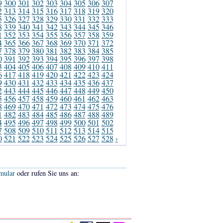
9
300
301
302
303
304
305
306
307
2
313
314
315
316
317
318
319
320
5
326
327
328
329
330
331
332
333
8
339
340
341
342
343
344
345
346
1
352
353
354
355
356
357
358
359
4
365
366
367
368
369
370
371
372
7
378
379
380
381
382
383
384
385
0
391
392
393
394
395
396
397
398
3
404
405
406
407
408
409
410
411
6
417
418
419
420
421
422
423
424
9
430
431
432
433
434
435
436
437
2
443
444
445
446
447
448
449
450
5
456
457
458
459
460
461
462
463
8
469
470
471
472
473
474
475
476
1
482
483
484
485
486
487
488
489
4
495
496
497
498
499
500
501
502
7
508
509
510
511
512
513
514
515
0
521
522
523
524
525
526
527
528
›
mular
oder rufen Sie uns an: