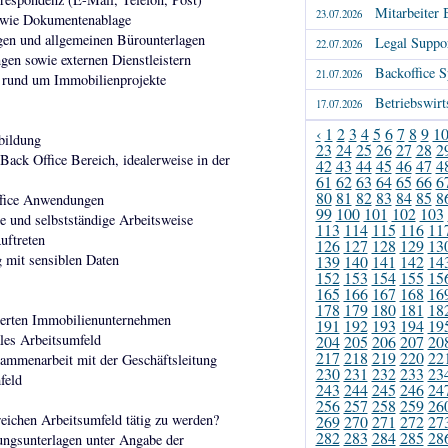
Mitarbeiter 
23.07.2026
owie Dokumentenablage
gen und allgemeinen Bürounterlagen
Legal Suppor
22.07.2026
ngen sowie externen Dienstleistern
Backoffice S
21.07.2026
n rund um Immobilienprojekte
Betriebswirt
17.07.2026
‹
1
2
3
4
5
6
7
8
9
1
bildung
23
24
25
26
27
28
2
Back Office Bereich, idealerweise in der
42
43
44
45
46
47
4
61
62
63
64
65
66
6
80
81
82
83
84
85
8
ffice Anwendungen
99
100
101
102
103
te und selbstständige Arbeitsweise
113
114
115
116
11
uftreten
126
127
128
129
13
 mit sensiblen Daten
139
140
141
142
14
152
153
154
155
15
165
166
167
168
16
178
179
180
181
18
lierten Immobilienunternehmen
191
192
193
194
19
ales Arbeitsumfeld
204
205
206
207
20
217
218
219
220
22
ammenarbeit mit der Geschäftsleitung
230
231
232
233
23
feld
243
244
245
246
24
256
257
258
259
26
eichen Arbeitsumfeld tätig zu werden?
269
270
271
272
27
282
283
284
285
28
ungsunterlagen unter Angabe der