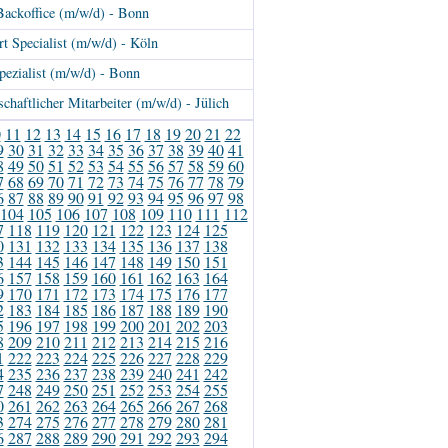
Backoffice (m/w/d) - Bonn
t Specialist (m/w/d) - Köln
pezialist (m/w/d) - Bonn
schaftlicher Mitarbeiter (m/w/d) - Jülich
0
11
12
13
14
15
16
17
18
19
20
21
22
9
30
31
32
33
34
35
36
37
38
39
40
41
8
49
50
51
52
53
54
55
56
57
58
59
60
7
68
69
70
71
72
73
74
75
76
77
78
79
6
87
88
89
90
91
92
93
94
95
96
97
98
104
105
106
107
108
109
110
111
112
7
118
119
120
121
122
123
124
125
0
131
132
133
134
135
136
137
138
3
144
145
146
147
148
149
150
151
6
157
158
159
160
161
162
163
164
9
170
171
172
173
174
175
176
177
2
183
184
185
186
187
188
189
190
5
196
197
198
199
200
201
202
203
8
209
210
211
212
213
214
215
216
1
222
223
224
225
226
227
228
229
4
235
236
237
238
239
240
241
242
7
248
249
250
251
252
253
254
255
0
261
262
263
264
265
266
267
268
3
274
275
276
277
278
279
280
281
6
287
288
289
290
291
292
293
294