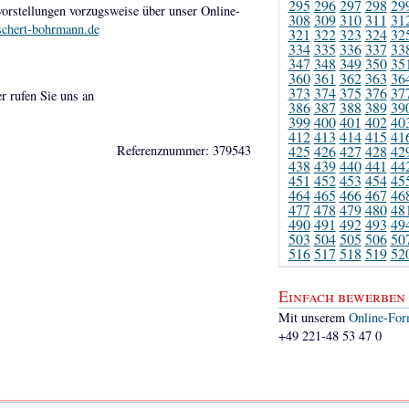
295
296
297
298
29
orstellungen vorzugsweise über unser Online-
308
309
310
311
31
schert-bohrmann.de
321
322
323
324
32
334
335
336
337
33
347
348
349
350
35
360
361
362
363
36
373
374
375
376
37
er rufen Sie uns an
386
387
388
389
39
399
400
401
402
40
412
413
414
415
41
Referenznummer: 379543
425
426
427
428
42
438
439
440
441
44
451
452
453
454
45
464
465
466
467
46
477
478
479
480
48
490
491
492
493
49
503
504
505
506
50
516
517
518
519
52
Einfach bewerben
Mit unserem
Online-For
+49 221-48 53 47 0